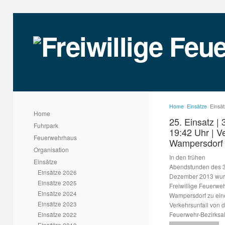
Home
Einsätze
Einsä
Home
25. Einsatz | 
Fuhrpark
19:42 Uhr | V
Feuerwehrhaus
Wampersdorf 
Organisation
In den frühen
Einsätze
Abendstunden des 3
Einsätze 2026
Dezember 2013 wur
Einsätze 2025
Freiwillige Feuerwe
Einsätze 2024
Wampersdorf zu ei
Einsätze 2023
Verkehrsunfall von d
Einsätze 2022
Feuerwehr-Bezirksal
Einsätze 2019