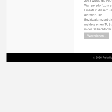
2013 wurde die Feu
Wampersdorf zum e
Einsatz in diesem J
alarmiert. Die
Bezirksalarmzentral
meldete einen TUS-
in der Seibersdorfe
Weiterlesen...
© 2026 Freiwil