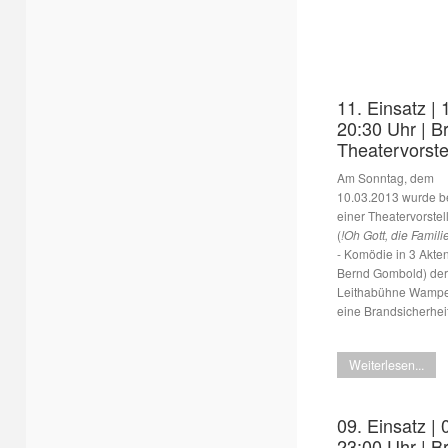
11. Einsatz | 
20:30 Uhr | B
Theatervorste
Am Sonntag, dem
10.03.2013 wurde b
einer Theatervorstel
(
!Oh Gott, die Familie
- Komödie in 3 Akte
Bernd Gombold) der
Leithabühne Wamper
eine Brandsicherhei
Weiterlesen...
09. Einsatz | 
23:00 Uhr | B