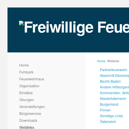
Home
Weblinks
Home
Partnerfeuerwehr
Fuhrpark
Abschnitt Ebreichs
Feuerwehrhaus
Bezirk Baden
Organisation
Andere Hilfsorgan
Einsätze
Kommanden, Ver
Niederösterreich
Übungen
Burgenland
Veranstaltungen
Firmen
Bürgerservice
Sonstige Links
Downloads
Österreich
Weblinks