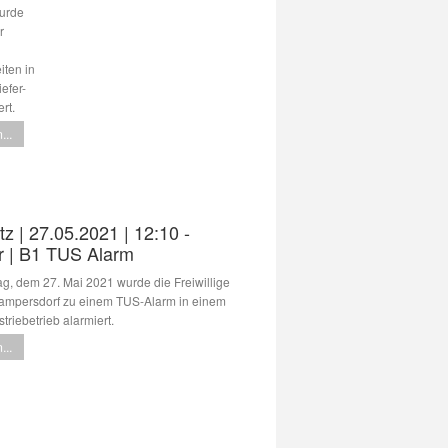
urde
r
ten in
efer-
rt.
...
tz | 27.05.2021 | 12:10 -
r | B1 TUS Alarm
, dem 27. Mai 2021 wurde die Freiwillige
mpersdorf zu einem TUS-Alarm in einem
striebetrieb alarmiert.
...