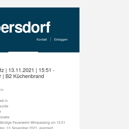
Kontakt
Einloggen
tz | 13.11.2021 | 15:51 -
r | B2 Küchenbrand
in
eb in
wurde
r
 sowie
zuständige Feuerwehr Wimpassing um 15.51
ag, 13. November 2021, alarmiert.