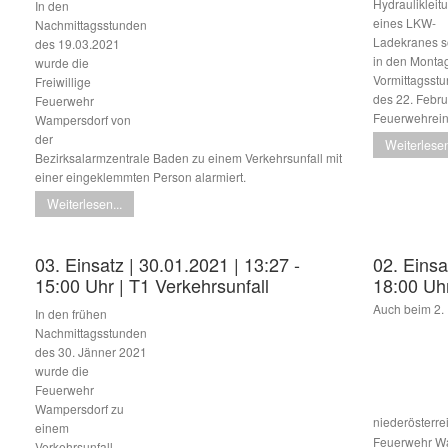
Hydraulikleit
In den
eines LKW-
Nachmittagsstunden
Ladekranes s
des 19.03.2021
in den Monta
wurde die
Vormittagsst
Freiwillige
des 22. Febru
Feuerwehr
Feuerwehrein
Wampersdorf von
der
Weiterlesen
Bezirksalarmzentrale Baden zu einem Verkehrsunfall mit
einer eingeklemmten Person alarmiert.
Weiterlesen...
03. Einsatz | 30.01.2021 | 13:27 -
02. Einsa
15:00 Uhr | T1 Verkehrsunfall
18:00 Uh
Auch beim 2.
In den frühen
Nachmittagsstunden
des 30. Jänner 2021
wurde die
Feuerwehr
Wampersdorf zu
niederösterre
einem
Feuerwehr Wa
Verkehrsunfall