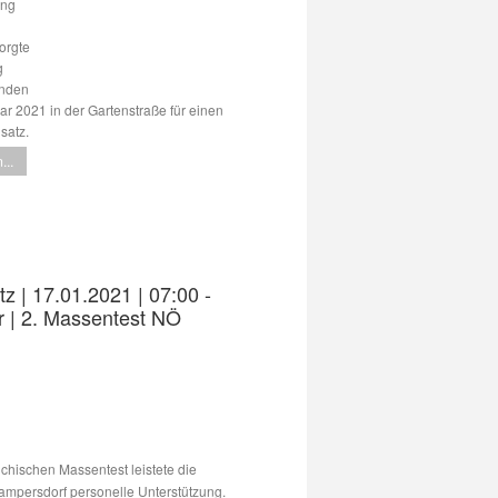
ung
orgte
g
unden
ar 2021 in der Gartenstraße für einen
satz.
...
tz | 17.01.2021 | 07:00 -
r | 2. Massentest NÖ
ichischen Massentest leistete die
mpersdorf personelle Unterstützung.