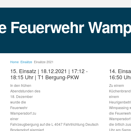
Home
Einsätze
Einsätze 2021
15. Einsatz | 18.12.2021 | 17:12 -
14. Einsa
18:15 Uhr | T1 Bergung-PKW
16:50 Uh
In den frühen
Zu einem
Abendstunden des
Küchenbrand 
18. Dezember
einem
wurde die
Heurigenbetri
Feuerwehr
Wimpassing 
Wampersdorf zu
die Feuerweh
einer
Wampersdorf
Fahrzeugbergung auf die L 4047 Fahrtrichtung Deutsch
die örtlich 
Brodersdorf alarmiert.
Uhr am Samst