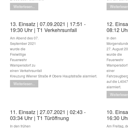
Weiterlesen...
Weiterlesen
13. Einsatz | 07.09.2021 | 17:51 -
12. Einsa
19:30 Uhr | T1 Verkehrsunfall
08:12 Uh
Am Abend des 07.
In den
September 2021
Morgenstund
wurde die
27. August 2
Freiwillige
wurde die
Feuerwehr
Feuerwehr
Wampersdorf zu
Wampersdorf
einen Verkehrsunfall
einer
Kreuzung Wiener Straße # Obere Hauptstraße alarmiert.
Fahrzeugber
auf die L4047
Weiterlesen...
alarmiert.
Weiterlesen
11. Einsatz | 27.07.2021 | 02:43 -
10. Einsa
03:34 Uhr | T1 Türöffnung
16:30 Uh
In den frühen
Am Freitag, 