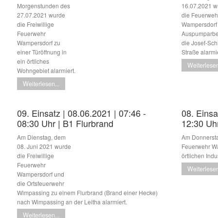
Morgenstunden des
16.07.2021 w
27.07.2021 wurde
die Feuerweh
die Freiwillige
Wampersdorf
Feuerwehr
Auspumparbei
Wampersdorf zu
die Josef-Schi
einer Türöffnung in
Straße alarmie
ein örtliches
Weiterlesen
Wohngebiet alarmiert.
Weiterlesen...
09. Einsatz | 08.06.2021 | 07:46 -
08. Einsa
08:30 Uhr | B1 Flurbrand
12:30 Uh
Am Dienstag, dem
Am Donnerstag
08. Juni 2021 wurde
Feuerwehr Wa
die Freiwillige
örtlichen Indu
Feuerwehr
Weiterlesen
Wampersdorf und
die Ortsfeuerwehr
Wimpassing zu einem Flurbrand (Brand einer Hecke)
nach Wimpassing an der Leitha alarmiert.
Weiterlesen...