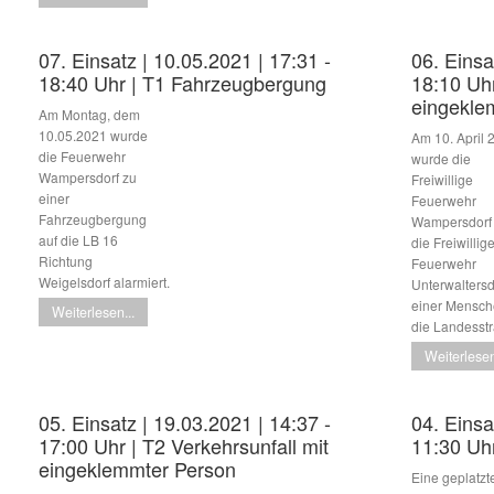
07. Einsatz | 10.05.2021 | 17:31 -
06. Einsa
18:40 Uhr | T1 Fahrzeugbergung
18:10 Uhr
eingekle
Am Montag, dem
10.05.2021 wurde
Am 10. April 
die Feuerwehr
wurde die
Wampersdorf zu
Freiwillige
einer
Feuerwehr
Fahrzeugbergung
Wampersdorf
auf die LB 16
die Freiwillig
Richtung
Feuerwehr
Weigelsdorf alarmiert.
Unterwaltersd
einer Mensche
Weiterlesen...
die Landesstr
Weiterlesen
05. Einsatz | 19.03.2021 | 14:37 -
04. Einsa
17:00 Uhr | T2 Verkehrsunfall mit
11:30 Uhr
eingeklemmter Person
Eine geplatzt