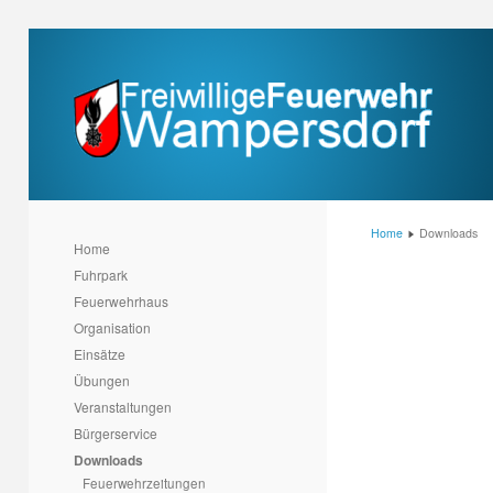
Home
Downloads
Home
Fuhrpark
Feuerwehrhaus
Organisation
Einsätze
Übungen
Veranstaltungen
Bürgerservice
Downloads
Feuerwehrzeitungen