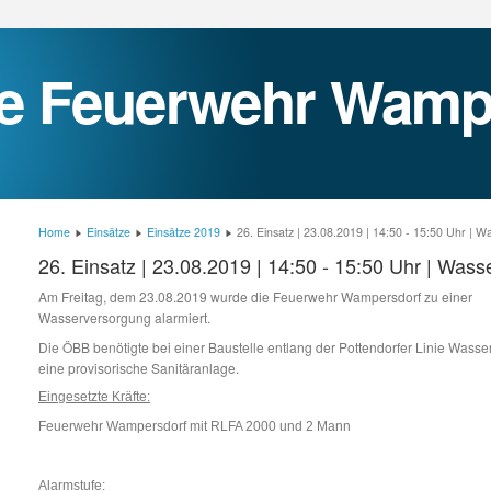
Home
Einsätze
Einsätze 2019
26. Einsatz | 23.08.2019 | 14:50 - 15:50 Uhr | 
26. Einsatz | 23.08.2019 | 14:50 - 15:50 Uhr | Was
Am Freitag, dem 23.08.2019 wurde die Feuerwehr Wampersdorf zu einer
Wasserversorgung alarmiert.
Die ÖBB benötigte bei einer Baustelle entlang der Pottendorfer Linie Wasser
eine provisorische Sanitäranlage.
Eingesetzte Kräfte:
Feuerwehr Wampersdorf mit RLFA 2000 und 2 Mann
Alarmstufe: