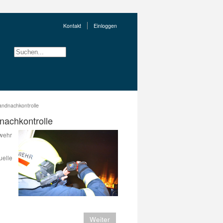
Kontakt
Einloggen
randnachkontrolle
dnachkontrolle
rwehr
uelle
Weiter