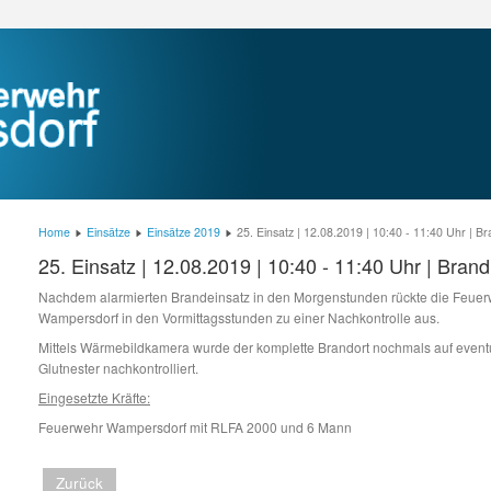
Home
Einsätze
Einsätze 2019
25. Einsatz | 12.08.2019 | 10:40 - 11:40 Uhr | B
25. Einsatz | 12.08.2019 | 10:40 - 11:40 Uhr | Bran
Nachdem alarmierten Brandeinsatz in den Morgenstunden rückte die Feue
Wampersdorf in den Vormittagsstunden zu einer Nachkontrolle aus.
Mittels Wärmebildkamera wurde der komplette Brandort nochmals auf event
Glutnester nachkontrolliert.
Eingesetzte Kräfte:
Feuerwehr Wampersdorf mit RLFA 2000 und 6 Mann
Zurück