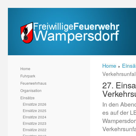
Home
Einsä
Home
Verkehrsunfal
Fuhrpark
27. Einsa
Feuerwehrhaus
Verkehrs
Organisation
Einsätze
In den Aben
Einsätze 2026
Einsätze 2025
es auf der L
Einsätze 2024
Wampersdorf
Einsätze 2023
Verkehrsunfal
Einsätze 2022
Einsätze 2019