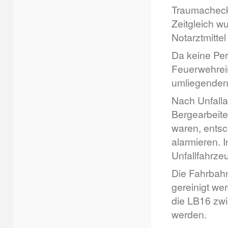
Traumachec
Zeitgleich w
Notarztmitte
Da keine Per
Feuerwehrein
umliegenden
Nach Unfalla
Bergearbeit
waren, entsc
alarmieren. 
Unfallfahrze
Die Fahrbahn
gereinigt we
die LB16 zwi
werden.