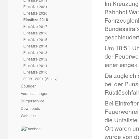
Im Kreuzungs
Einsätze 2021
Bahnhof Wamp
Einsätze 2020
Fahrzeuglenk
Einsätze 2018
Einsätze 2017
Bundesstraß
Einsätze 2016
geschleuder
Einsätze 2015
Einsätze 2014
Um 18:51 Uh
Einsätze 2013
der Feuerweh
Einsätze 2012
einer eingek
Einsätze 2011
Einsätze 2010
Da zugleich 
2009 - 2001 (Archiv)
bei der Puns
Übungen
Rüstlöschfah
Veranstaltungen
Bürgerservice
Bei Eintreff
Downloads
Feuerwehrein
Weblinks
die Unfallst
Ort waren un
wurde von de