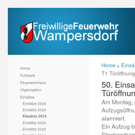
Home
Einsä
Home
T1 Türöffnung
Fuhrpark
50. Einsa
Feuerwehrhaus
Türöffnun
Organisation
Einsätze
Am Montag, 
Einsätze 2026
Aufzugsöffn
Einsätze 2025
Einsätze 2024
alarmiert.
Einsätze 2023
Ein Aufzug b
Einsätze 2022
Stockwerken 