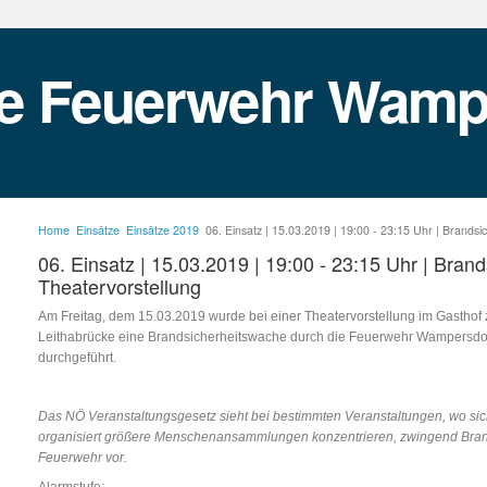
Home
Einsätze
Einsätze 2019
06. Einsatz | 15.03.2019 | 19:00 - 23:15 Uhr | Brands
06. Einsatz | 15.03.2019 | 19:00 - 23:15 Uhr | Bran
Theatervorstellung
Am Freitag, dem 15.03.2019 wurde bei einer Theatervorstellung im Gasthof 
Leithabrücke eine Brandsicherheitswache durch die Feuerwehr Wampersdo
durchgeführt.
Das NÖ Veranstaltungsgesetz sieht bei bestimmten Veranstaltungen, wo si
organisiert größere Menschenansammlungen konzentrieren, zwingend Bran
Feuerwehr vor.