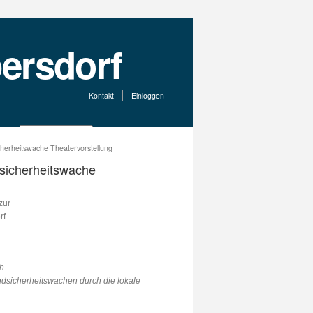
Kontakt
Einloggen
icherheitswache Theatervorstellung
dsicherheitswache
zur
rf
ch
dsicherheitswachen durch die lokale