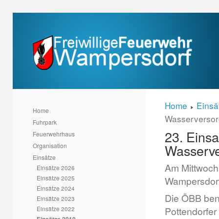
Home
Einsä
Home
Wasserverso
Fuhrpark
23. Einsa
Feuerwehrhaus
Wasserv
Organisation
Einsätze
Am Mittwoch
Einsätze 2026
Einsätze 2025
Wampersdorf 
Einsätze 2024
Die ÖBB benö
Einsätze 2023
Einsätze 2022
Pottendorfer