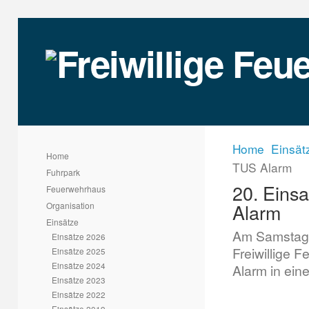
Home
Einsät
Home
TUS Alarm
Fuhrpark
20. Einsa
Feuerwehrhaus
Alarm
Organisation
Einsätze
Am Samstag,
Einsätze 2026
Freiwillige
Einsätze 2025
Einsätze 2024
Alarm in eine
Einsätze 2023
Einsätze 2022
Einsätze 2019