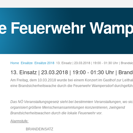
Home
Einsätze
Einsätze 2018
13. Einsatz | 23.03.2018 | 19:00 - 01:30 Uhr | Brands
13. Einsatz | 23.03.2018 | 19:00 - 01:30 Uhr | Bra
Am Freitag, dem 10.03.2018 wurde bei einem Konzert im Gasthof zur Leith
eine Brandsicherheitswache durch die Feuerwehr Wampersdorf durchgeführ
Das NÖ Veranstaltungsgesetz sieht bei bestimmten Veranstaltungen, wo si
organisiert größere Menschenansammlungen konzentrieren, zwingend
Brandsicherheitswachen durch die lokale Feuerwehr vor.
Alarmstufe:
BRANDEINSATZ