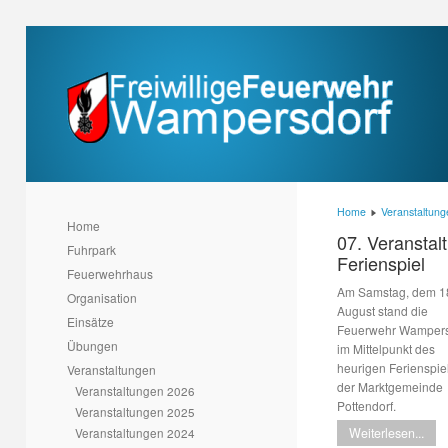
Home
Veranstaltung
Home
07. Veranstal
Fuhrpark
Ferienspiel
Feuerwehrhaus
Am Samstag, dem 1
Organisation
August stand die
Einsätze
Feuerwehr Wampers
Übungen
im Mittelpunkt des
heurigen Ferienspie
Veranstaltungen
der Marktgemeinde
Veranstaltungen 2026
Pottendorf.
Veranstaltungen 2025
Veranstaltungen 2024
Weiterlesen...