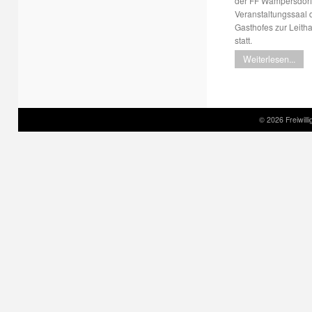
der FF Wampersdorf
Veranstaltungssaal 
Gasthofes zur Leith
statt.
Weiterlesen...
© 2026 Freiwil