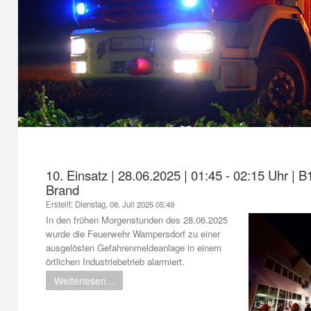
1
2
3
4
10. Einsatz | 28.06.2025 | 01:45 - 02:15 Uhr |
Brand
Erstellt: Dienstag, 08. Juli 2025 05:49
In den frühen Morgenstunden des 28.06.2025
wurde die Feuerwehr Wampersdorf zu einer
ausgelösten Gefahrenmeldeanlage in einem
örtlichen Industriebetrieb alarmiert.
Weiterlesen...