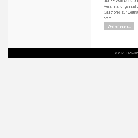
der FF Wampersdorf
Veranstaltungssaal 
Gasthofes zur Leith
statt.
Weiterlesen...
© 2026 Freiwil