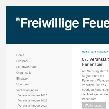
Home
Veranstaltunge
Home
07. Veranstal
Fuhrpark
Ferienspiel
Feuerwehrhaus
Am Samstag, dem 1
Organisation
August stand die
Einsätze
Feuerwehr Wampers
Übungen
im Mittelpunkt des
heurigen Ferienspie
Veranstaltungen
der Marktgemeinde
Veranstaltungen 2026
Pottendorf.
Veranstaltungen 2025
Veranstaltungen 2024
Weiterlesen...