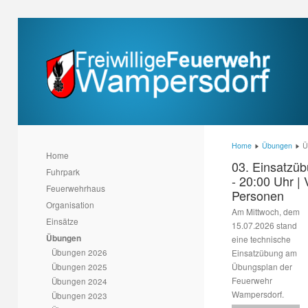
Home
Übungen
Ü
Home
03. Einsatzüb
Fuhrpark
- 20:00 Uhr | 
Feuerwehrhaus
Personen
Organisation
Am Mittwoch, dem
Einsätze
15.07.2026 stand
Übungen
eine technische
Übungen 2026
Einsatzübung am
Übungen 2025
Übungsplan der
Feuerwehr
Übungen 2024
Wampersdorf.
Übungen 2023