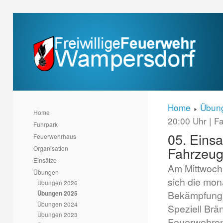
Home
Übun
Home
20:00 Uhr | 
Fuhrpark
05. Einsa
Feuerwehrhaus
Fahrzeu
Organisation
Einsätze
Am Mittwoch
Übungen
sich die mon
Übungen 2026
Bekämpfung 
Übungen 2025
Übungen 2024
Speziell Brä
Übungen 2023
Feuerwehren