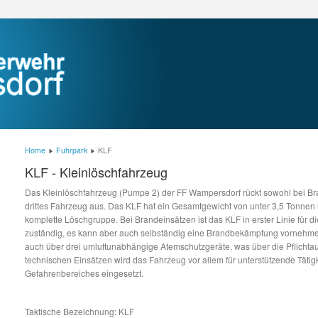
Home
Fuhrpark
KLF
KLF - Kleinlöschfahrzeug
Das Kleinlöschfahrzeug (Pumpe 2) der FF Wampersdorf rückt sowohl bei Bra
drittes Fahrzeug aus. Das KLF hat ein Gesamtgewicht von unter 3,5 Tonnen u
komplette Löschgruppe. Bei Brandeinsätzen ist das KLF in erster Linie für
zuständig, es kann aber auch selbständig eine Brandbekämpfung vornehme
auch über drei umluftunabhängige Atemschutzgeräte, was über die Pflichta
technischen Einsätzen wird das Fahrzeug vor allem für unterstützende Tätig
Gefahrenbereiches eingesetzt.
Taktische Bezeichnung: KLF