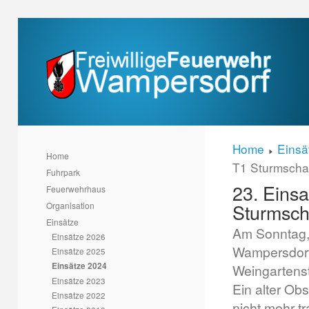
Home
Einsä
Home
T1 Sturmsch
Fuhrpark
23. Einsa
Feuerwehrhaus
Sturmsc
Organisation
Einsätze
Am Sonntag,
Einsätze 2026
Wampersdorf
Einsätze 2025
Einsätze 2024
Weingartenst
Einsätze 2023
Ein alter Ob
Einsätze 2022
nicht mehr tr