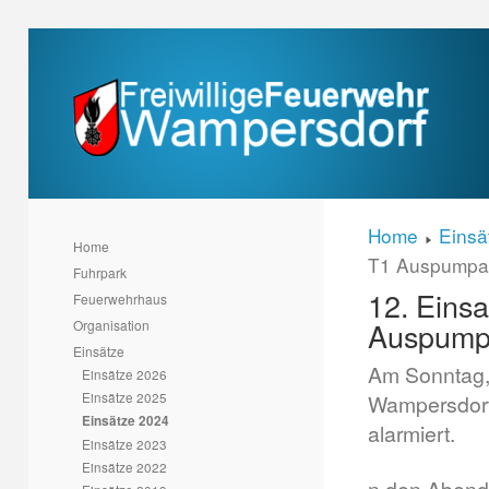
Home
Einsä
Home
T1 Auspumpar
Fuhrpark
12. Einsa
Feuerwehrhaus
Auspump
Organisation
Einsätze
Am Sonntag,
Einsätze 2026
Einsätze 2025
Wampersdorf
Einsätze 2024
alarmiert.
Einsätze 2023
Einsätze 2022