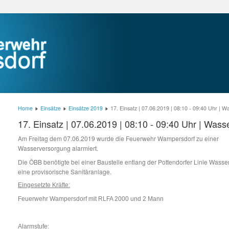
Home
Einsätze
Einsätze 2019
17. Einsatz | 07.06.2019 | 08:10 - 09:40 Uhr | 
17. Einsatz | 07.06.2019 | 08:10 - 09:40 Uhr | Was
Am Freitag dem 07.06.2019 wurde die Feuerwehr Wampersdorf zu einer
Wasserversorgung alarmiert.
Die ÖBB benötigte bei einer Baustelle entlang der Pottendorfer Linie Wasser
eine provisorische Sanitäranlage.
Eingesetzte Kräfte:
Feuerwehr Wampersdorf mit RLFA 2000 und 2 Mann
Alarmstufe: