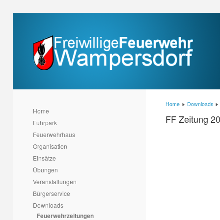
Home
Downloads
Home
FF Zeitung 2
Fuhrpark
Feuerwehrhaus
Organisation
Einsätze
Übungen
Veranstaltungen
Bürgerservice
Downloads
Feuerwehrzeitungen