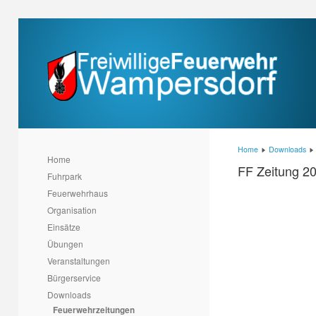
Home
Downloads
Home
FF Zeitung 2
Fuhrpark
Feuerwehrhaus
Organisation
Einsätze
Übungen
Veranstaltungen
Bürgerservice
Downloads
Feuerwehrzeitungen