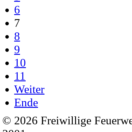
6
7
8
9
10
11
Weiter
Ende
© 2026 Freiwillige Feuerw