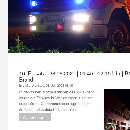
1
2
3
4
10. Einsatz | 28.06.2025 | 01:45 - 02:15 Uhr |
Brand
Erstellt: Dienstag, 08. Juli 2025 05:49
In den frühen Morgenstunden des 28.06.2025
wurde die Feuerwehr Wampersdorf zu einer
ausgelösten Gefahrenmeldeanlage in einem
örtlichen Industriebetrieb alarmiert.
Weiterlesen...