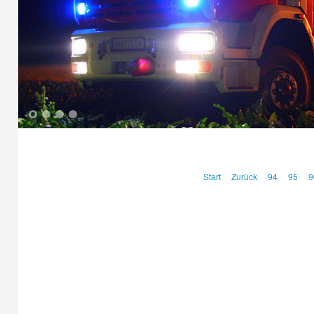
1
2
3
4
Start
Zurück
94
95
9