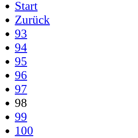
Start
Zurück
93
94
95
96
97
98
99
100