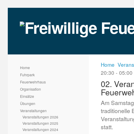
Home
Verans
Home
20:30 - 05:00
Fuhrpark
02. Veran
Feuerwehrhaus
Feuerweh
Organisation
Einsätze
Am Samstag,
Übungen
traditionell
Veranstaltungen
Veranstaltungen 2026
Veranstaltun
Veranstaltungen 2025
statt.
Veranstaltungen 2024