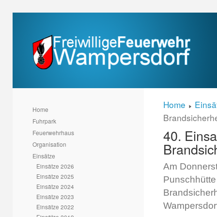
Home
Einsä
Home
Brandsicherh
Fuhrpark
40. Einsa
Feuerwehrhaus
Brandsic
Organisation
Einsätze
Am Donnerst
Einsätze 2026
Einsätze 2025
Punschhütte
Einsätze 2024
Brandsicher
Einsätze 2023
Wampersdorf
Einsätze 2022
Einsätze 2019